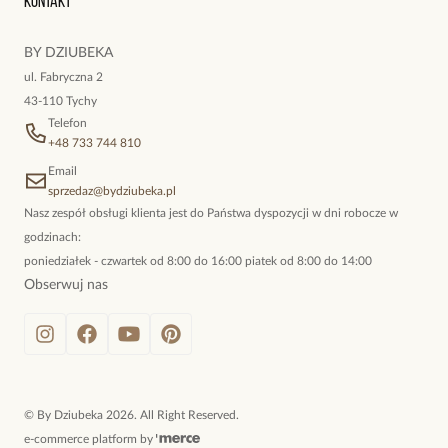
Kontakt
kokieteryjne wisiory, eleganckie broszki. Biżuteria, którą cechuje
niewymuszona elegancja; idealna do pracy, do noszenia na co
BY DZIUBEKA
dzień, ale również na wieczorne wyjścia. To oferta marki By
ul. Fabryczna 2
Dziubeka.
43-110 Tychy
Telefon
+48 733 744 810
Email
sprzedaz@bydziubeka.pl
Nasz zespół obsługi klienta jest do Państwa dyspozycji w dni robocze w
godzinach:
poniedziałek - czwartek od 8:00 do 16:00 piatek od 8:00 do 14:00
Obserwuj nas
©
By Dziubeka
2026
. All Right Reserved.
e-commerce platform by