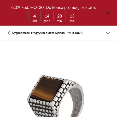
-20% kod: HOT20, Do końca promocji zostało:
4
14
28
13
dni
godz.
min.
sek.
Sygnet męski z tygrysim okiem Kjartan PMITC0078