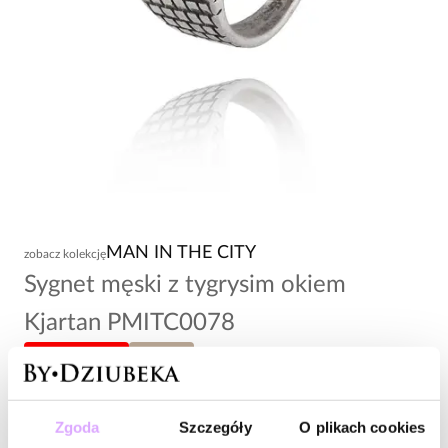
MAN IN THE CITY
zobacz kolekcję
Sygnet męski z tygrysim okiem
Kjartan PMITC0078
-20% kod: HOT20
rozmiar 25
103,00 zł
Zgoda
Szczegóły
O plikach cookies
Wysyłka do 2 dni roboczych