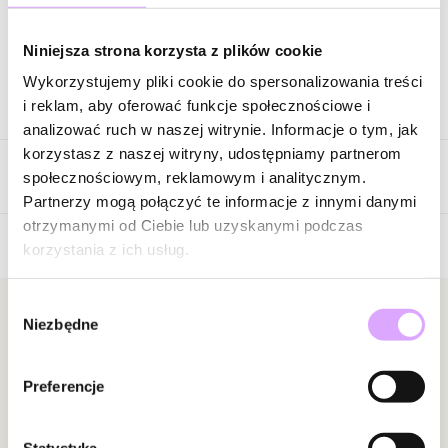
Zapytaj o produkt
Niniejsza strona korzysta z plików cookie
Wykorzystujemy pliki cookie do spersonalizowania treści
Opis produktu
i reklam, aby oferować funkcje społecznościowe i
analizować ruch w naszej witrynie. Informacje o tym, jak
Surowiec: stal szlachetna.
korzystasz z naszej witryny, udostępniamy partnerom
Opinie
Kolor surowca: srebrny matowy.
społecznościowym, reklamowym i analitycznym.
Szerokość pierścionka: 1,94 cm.
Partnerzy mogą połączyć te informacje z innymi danymi
Kamień: tygrysie oko.
otrzymanymi od Ciebie lub uzyskanymi podczas
Rozmiar: 25.
korzystania z ich usług.
Brak opinii
Zobacz inne produkty z kolekcji Man In The City
Jeszcze nikt nie ocenił tego produktu.
Wybór
Bądź pierwszą osobą, która podzieli się opinią o tym
Newsletter
Niezbędne
zgody
produkcie!
Bądź na bieżąco z nowościami i promocjami!
Powiadomienie
Preferencje
W naszej witrynie opinie mogą dodawać tylko
osoby, które zakupiły produkt.
Dodaj opinię
Statystyka