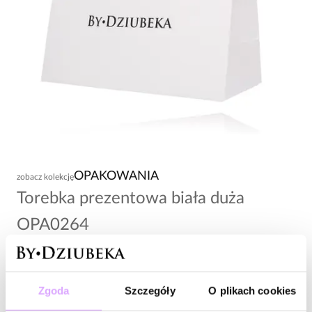
OPAKOWANIA
zobacz kolekcję
Torebka prezentowa biała duża
OPA0264
3,00 zł
Wysyłka do 2 dni roboczych
Zgoda
Szczegóły
O plikach cookies