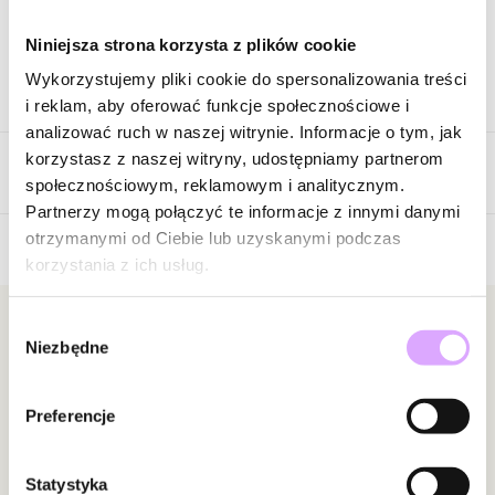
Zapytaj o produkt
Niniejsza strona korzysta z plików cookie
Wykorzystujemy pliki cookie do spersonalizowania treści
Opis produktu
i reklam, aby oferować funkcje społecznościowe i
analizować ruch w naszej witrynie. Informacje o tym, jak
Torebka prezentowa.
korzystasz z naszej witryny, udostępniamy partnerom
Opinie
społecznościowym, reklamowym i analitycznym.
Rodzaj: torebka papierowa.
Partnerzy mogą połączyć te informacje z innymi danymi
Rozmiar: 15 cm x 15 cm. x 7 cm.
otrzymanymi od Ciebie lub uzyskanymi podczas
Kolor: biały.
korzystania z ich usług.
5
/
5
5
5
Wybór
Newsletter
4
0
Niezbędne
zgody
3
0
Bądź na bieżąco z nowościami i promocjami!
2
0
Preferencje
1
0
Statystyka