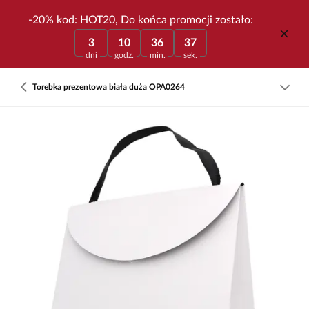
-20% kod: HOT20, Do końca promocji zostało:
3
10
36
37
dni
godz.
min.
sek.
Torebka prezentowa biała duża OPA0264