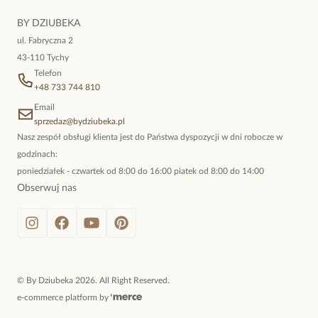
Iwona
L.
niewymuszona elegancja; idealna do pracy, do noszenia na co
Data dodania:
10.07.2024
BY DZIUBEKA
dzień, ale również na wieczorne wyjścia. To oferta marki By
5
ul. Fabryczna 2
Dziubeka.
43-110 Tychy
Telefon
5
+48 733 744 810
Email
sprzedaz@bydziubeka.pl
Karolina
K.
Nasz zespół obsługi klienta jest do Państwa dyspozycji w dni robocze w
Data dodania:
08.06.2024
godzinach:
5
poniedziałek - czwartek od 8:00 do 16:00 piatek od 8:00 do 14:00
Obserwuj nas
Bardzo elegancka torebka na prezent
Anna
G.
Data dodania:
15.05.2024
5
©
By Dziubeka
2026
. All Right Reserved.
e-commerce platform by