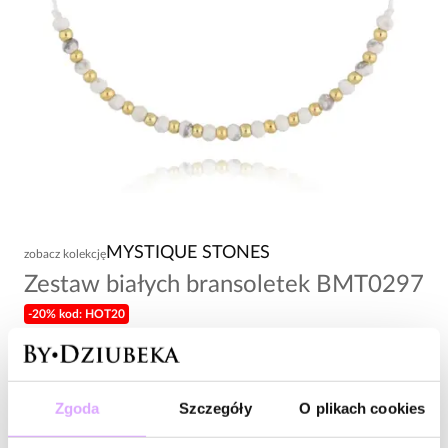
MYSTIQUE STONES
zobacz kolekcję
Zestaw białych bransoletek BMT0297
-20% kod: HOT20
86,00 zł
Wysyłka w 1 dzień roboczy
Zgoda
Szczegóły
O plikach cookies
Zapytaj o produkt