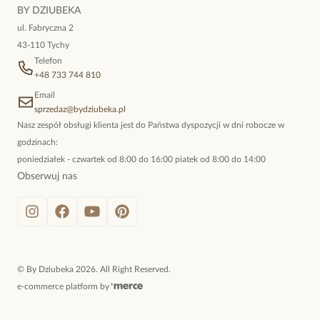
niewymuszona elegancja; idealna do pracy, do noszenia na co
BY DZIUBEKA
dzień, ale również na wieczorne wyjścia. To oferta marki By
ul. Fabryczna 2
Dziubeka.
43-110 Tychy
Telefon
+48 733 744 810
Email
sprzedaz@bydziubeka.pl
Nasz zespół obsługi klienta jest do Państwa dyspozycji w dni robocze w
godzinach:
poniedziałek - czwartek od 8:00 do 16:00 piatek od 8:00 do 14:00
Obserwuj nas
©
By Dziubeka
2026
. All Right Reserved.
e-commerce platform by