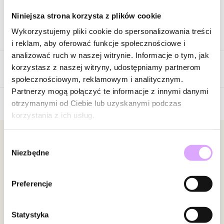
Niniejsza strona korzysta z plików cookie
Wykorzystujemy pliki cookie do spersonalizowania treści
Opis produktu
i reklam, aby oferować funkcje społecznościowe i
analizować ruch w naszej witrynie. Informacje o tym, jak
Surowiec: stal szlachetna.
korzystasz z naszej witryny, udostępniamy partnerom
Opinie
Kolor surowca: złoty.
społecznościowym, reklamowym i analitycznym.
Kolor sznurka: biały.
Partnerzy mogą połączyć te informacje z innymi danymi
Kamienie: howlity.
otrzymanymi od Ciebie lub uzyskanymi podczas
Wielkość elementów: 0,22 cm – 0,24 cm.
korzystania z ich usług.
Brak opinii
Długość bransoletki: od 14 cm do 23 cm.
Zestaw zawiera 3 bransoletki.
Jeszcze nikt nie ocenił tego produktu.
Bądź pierwszą osobą, która podzieli się opinią o tym
Newsletter
Wybór
Niezbędne
Zobacz inne produkty z kolekcji Get Lucky
produkcie!
zgody
Bądź na bieżąco z nowościami i promocjami!
Powiadomienie
Preferencje
W naszej witrynie opinie mogą dodawać tylko
osoby, które zakupiły produkt.
Dodaj opinię
Statystyka