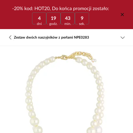
-20% kod: HOT20, Do końca promocji zostało:
4
19
43
9
dni
godz.
min.
sek.
Zestaw dwóch naszyjników z perłami NPE0283