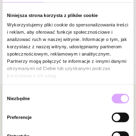
Zapytaj o produkt
Niniejsza strona korzysta z plików cookie
Wykorzystujemy pliki cookie do spersonalizowania treści
Opis produktu
i reklam, aby oferować funkcje społecznościowe i
analizować ruch w naszej witrynie. Informacje o tym, jak
Zestaw dwóch naszyjników.
korzystasz z naszej witryny, udostępniamy partnerom
Opinie
Surowiec: mosiądz.
społecznościowym, reklamowym i analitycznym.
Kolor surowca: złoty.
Partnerzy mogą połączyć te informacje z innymi danymi
Elementy: szklane perły.
otrzymanymi od Ciebie lub uzyskanymi podczas
Wielkość pereł: 1,00 cm – 1,90 cm.
korzystania z ich usług.
Brak opinii
Długość naszyjników: 47 cm ; 52 cm + 5 cm łańcuszek
wydłużający.
Jeszcze nikt nie ocenił tego produktu.
Wybór
Rodzaj zapięcia: karabińczyk.
Bądź pierwszą osobą, która podzieli się opinią o tym
Newsletter
Niezbędne
zgody
produkcie!
Bądź na bieżąco z nowościami i promocjami!
Zobacz inne produkty z kolekcji Pearls Sea
Powiadomienie
Preferencje
W naszej witrynie opinie mogą dodawać tylko
osoby, które zakupiły produkt.
Dodaj opinię
Statystyka