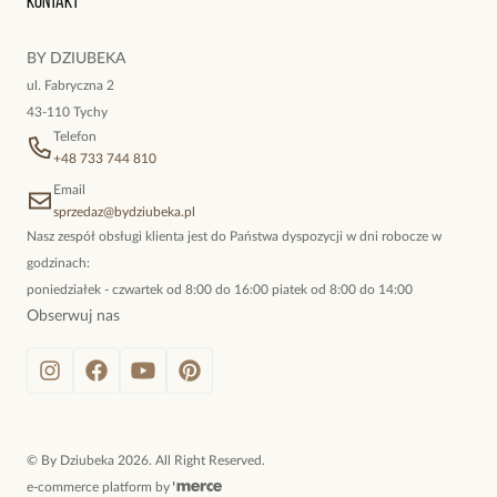
Kontakt
kokieteryjne wisiory, eleganckie broszki. Biżuteria, którą cechuje
niewymuszona elegancja; idealna do pracy, do noszenia na co
BY DZIUBEKA
dzień, ale również na wieczorne wyjścia. To oferta marki By
ul. Fabryczna 2
Dziubeka.
43-110 Tychy
Telefon
+48 733 744 810
Email
sprzedaz@bydziubeka.pl
Nasz zespół obsługi klienta jest do Państwa dyspozycji w dni robocze w
godzinach:
poniedziałek - czwartek od 8:00 do 16:00 piatek od 8:00 do 14:00
Obserwuj nas
©
By Dziubeka
2026
. All Right Reserved.
e-commerce platform by