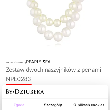
PEARLS SEA
zobacz kolekcję
Zestaw dwóch naszyjników z perłami
NPE0283
-20% kod: HOT20
199,00 zł
Zgoda
Szczegóły
O plikach cookies
Wysyłka do 2 dni roboczych