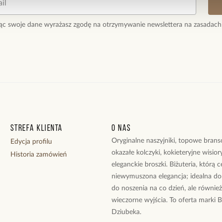
mówią o sile, p
ąc swoje dane wyrażasz zgodę na otrzymywanie newslettera na zasadach
Zestaw jest za
Strefa klienta
O nas
Oryginalne naszyjniki, topowe branso
Edycja profilu
okazałe kolczyki, kokieteryjne wisiory
Historia zamówień
eleganckie broszki. Biżuteria, którą 
niewymuszona elegancja; idealna do
do noszenia na co dzień, ale równie
wieczorne wyjścia. To oferta marki 
Dziubeka.