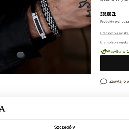
236,00 zł
Produkty wchodzą
Bransoletka męsk
Bransoletka męska
Wysyłka w 1
Zapytaj o 
Opis produk
Wyrazisty duet,
Opinie
Ten zestaw dwóc
Szczegóły