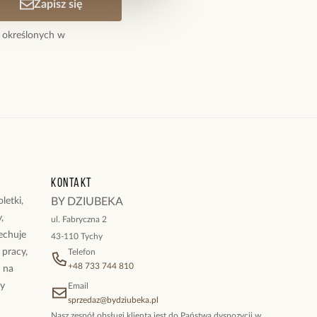
Zapisz się
ewności siebie i świadomym stylu – bez zbędnych słów.
 określonych w
pakowany w ozdobne opakowanie prezentowe.
Kontakt
letki,
BY DZIUBEKA
,
ul. Fabryczna 2
cechuje
43-110 Tychy
 pracy,
Telefon
+48 733 744 810
ż na
By
Email
sprzedaz@bydziubeka.pl
Nasz zespół obsługi klienta jest do Państwa dyspozycji w