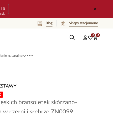
10
sek.
Blog
Sklepy stacjonarne
0
0
...
enie naturalne
ESTAWY
0
ęskich bransoletek skórzano-
h w czerni i srebrze ZN0099