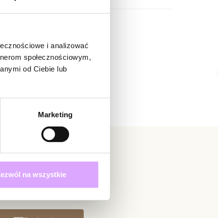
órzy lubią zdecydowane formy i detale budujące
acji. Pierwsza bransoletka to połączenie czarnej skóry z
 blaszką, wzbogaconą o subtelną, ciemną strukturę –
, nowoczesną i niezwykle stylową. Druga przyciąga uwagę
ołecznościowe i analizować
tem czerni i srebra, tworząc dynamiczny, mocny akcent,
 nie ocenił tego produktu.
artnerom społecznościowym,
acuje ze światłem i dodaje całości wyrazistości.
ą osobą, która podzieli się opinią o tym produkcie!
anymi od Ciebie lub
adomienie
sprawdzi się w codziennych stylizacjach – z koszulą,
witrynie opinie mogą dodawać tylko osoby, które
tem czy skórzaną kurtką – ale równie dobrze dopełni
produkt.
Dodaj opinię
ki, wieczorowy look. Bransoletki możesz nosić razem,
Marketing
 mocny statement na nadgarstku, albo osobno,
o nastroju, okazji czy reszty dodatków. Kontrast skóry i
że zestaw jest uniwersalny, a jednocześnie bardzo
ny.
ezwól na wszystkie
la mężczyzn, którzy cenią jakość, ponadczasowy design i
 podkreśla osobowość, a nie dominuje stylizacji. Zestaw
i się także jako prezent – elegancki, męski i nowoczesny,
iny, rocznicę czy inną ważną okazję. To dodatki, które