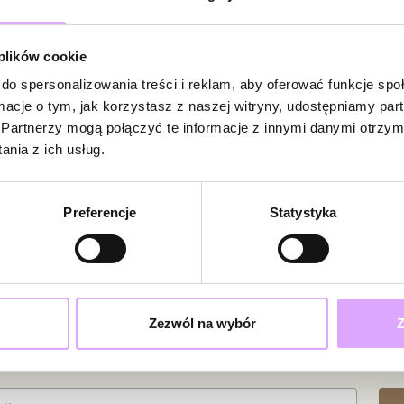
mężczyznach, kt
charakter styliz
gładką, stalową
 plików cookie
Brak opinii
minimalistyczną
do spersonalizowania treści i reklam, aby oferować funkcje sp
efektownym splo
Jeszcze nikt
ormacje o tym, jak korzystasz z naszej witryny, udostępniamy p
który pięknie pr
Bądź pierwsz
Partnerzy mogą połączyć te informacje z innymi danymi otrzym
nia z ich usług.
Powi
Zestaw idealnie 
W naszej 
swetrem, T-shir
zakupiły 
bardziej eleganc
Preferencje
Statystyka
tworząc spójny,
dopasowując je d
metalu sprawia, 
charakterystycz
Zezwól na wybór
Z
To propozycja d
biżuterię, która
ciami i promocjami!
świetnie sprawdz
idealny na urodz