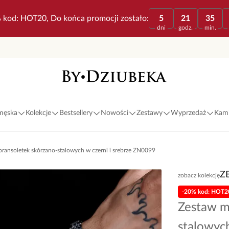
 kod: HOT20, Do końca promocji zostało:
5
21
35
dni
godz.
min.
 męska
Kolekcje
Bestsellery
Nowości
Zestawy
Wyprzedaż
Kami
ransoletek skórzano-stalowych w czerni i srebrze ZN0099
Z
zobacz kolekcję
-20% kod: HOT2
Zestaw m
stalowyc