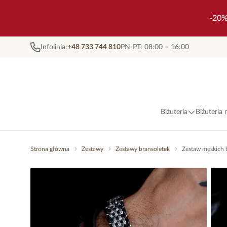
-20%
Infolinia:
+48 733 744 810
PN-PT: 08:00 – 16:00
Biżuteria
Biżuteria
Strona główna
Zestawy
Zestawy bransoletek
Zestaw męskich b