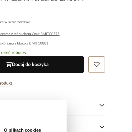
ce w skład zestawu
:
a czarna z łańcuchem Cnut BMITC0575
 skórzana z blaszką BMITC0881
 dzień roboczy
Dodaj do koszyka
produkt
tu
 który łączy nowoczesną elegancję z męską surowością.
h bransoletek został zaprojektowany z myślą o
O plikach cookies