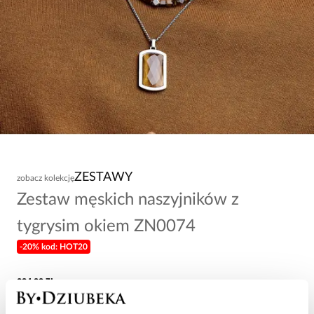
ZESTAWY
zobacz kolekcję
Zestaw męskich naszyjników z
tygrysim okiem ZN0074
-20% kod: HOT20
264,00 zł
Produkty wchodzące w skład zestawu
: