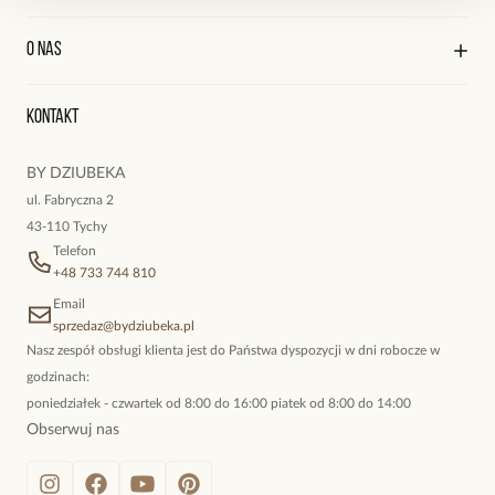
ale zostaje zauważona. Dla mężczyzn, którzy cenią sobie detale i
Praca
Wysyłka i płatności
lubią poczuć na skórze siłę naturalnych kamieni.
Kontakt
Edycja profilu
O nas
Reklamacje i zwroty
Historia zamówień
Wyśledź swoją paczkę
Zestaw jest zapakowany w ozdobne opakowanie prezentowe.
Oryginalne naszyjniki, topowe bransoletki, okazałe kolczyki,
Kontakt
kokieteryjne wisiory, eleganckie broszki. Biżuteria, którą cechuje
niewymuszona elegancja; idealna do pracy, do noszenia na co
BY DZIUBEKA
dzień, ale również na wieczorne wyjścia. To oferta marki By
ul. Fabryczna 2
Dziubeka.
43-110 Tychy
Telefon
+48 733 744 810
Email
sprzedaz@bydziubeka.pl
Nasz zespół obsługi klienta jest do Państwa dyspozycji w dni robocze w
godzinach:
poniedziałek - czwartek od 8:00 do 16:00 piatek od 8:00 do 14:00
Obserwuj nas