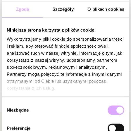
Naszyjnik męski z zawieszką z tygrysim okiem NMITC0245
Zgoda
Szczegóły
O plikach cookies
Naszyjnik z tygrysim okiem męski NMITC0258
Wysyłka w 1 dzień roboczy
Niniejsza strona korzysta z plików cookie
Wykorzystujemy pliki cookie do spersonalizowania treści
Zapytaj o produkt
i reklam, aby oferować funkcje społecznościowe i
analizować ruch w naszej witrynie. Informacje o tym, jak
korzystasz z naszej witryny, udostępniamy partnerom
Opis produktu
społecznościowym, reklamowym i analitycznym.
Partnerzy mogą połączyć te informacje z innymi danymi
Ten zestaw to połączenie surowej energii natury, męskiej elegancji
otrzymanymi od Ciebie lub uzyskanymi podczas
Opinie
i nowoczesnego minimalizmu, które tworzą wyjątkową biżuterię
korzystania z ich usług.
dla mężczyzny pewnego siebie, świadomego swojego stylu.
Górny naszyjnik wykonany z naturalnych kamieni – w odcieniach
brązu, szarości i złamanych beży – układa się miękko na szyi,
Wybór
Brak opinii
Niezbędne
dodając stylizacji głębi i odrobiny nieformalnego charakteru.
zgody
Każdy kamień jest inny, dzięki czemu każdy egzemplarz jest
Jeszcze nikt nie ocenił tego produktu.
subtelnie niepowtarzalny – tak jak historia, którą opowiada
Bądź pierwszą osobą, która podzieli się opinią o tym
Newsletter
Preferencje
mężczyzna, który go nosi.