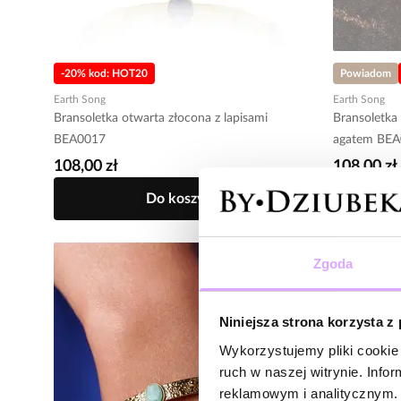
-20% kod: HOT20
Powiadom
Earth Song
Earth Song
Bransoletka otwarta złocona z lapisami
Bransoletka
BEA0017
agatem BE
108,00 zł
108,00 zł
Do koszyka
Zgoda
Niniejsza strona korzysta z
Wykorzystujemy pliki cookie 
ruch w naszej witrynie. Inf
reklamowym i analitycznym. 