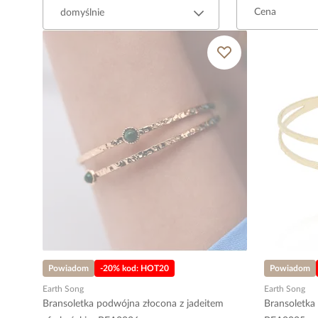
Cena
Powiadom
-20% kod: HOT20
Powiadom
Earth Song
Earth Song
Bransoletka podwójna złocona z jadeitem
Bransoletka