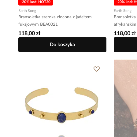
-20% kod: HOT20
-20% kod: 
Earth Song
Earth Song
Bransoletka szeroka złocona z jadeitem
Bransoletka 
fuksjowym BEA0021
afrykański
118,00 zł
118,00 zł
Do koszyka