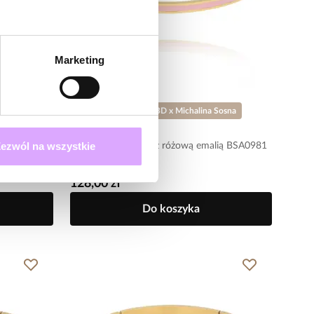
Marketing
-20% kod: HOT20
BD x Michalina Sosna
Steel and Shine
ezwól na wszystkie
uccino
Bransoletka obręcz z różową emalią BSA0981
128,00 zł
Do koszyka