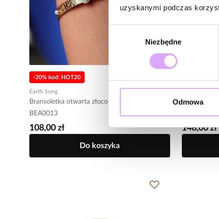
uzyskanymi podczas korzysta
Wybór
Niezbędne
zgody
-20% kod: HOT20
-20% kod: 
Earth Song
Glam Rock
Odmowa
Bransoletka otwarta złocona z amazonitem
Bransoletka
BEA0013
złoto BRG0
108,00 zł
148,00 zł
Do koszyka