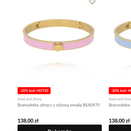
-20% kod: HOT20
-20% kod: 
Steel and Shine
Steel and Shi
Bransoletka obręcz z różową emalią BSA0975
138,00 zł
138,00 zł