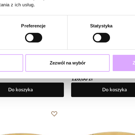
nia z ich usług.
Preferencje
Statystyka
HOT20
-20% kod: HOT20
Steel and Shine
Zezwól na wybór
Z
 obręcz dwukolorowa – srebro i
Bransoletka obręcz z emalią capp
272
BSA0982
128,00 zł
Do koszyka
Do koszyka