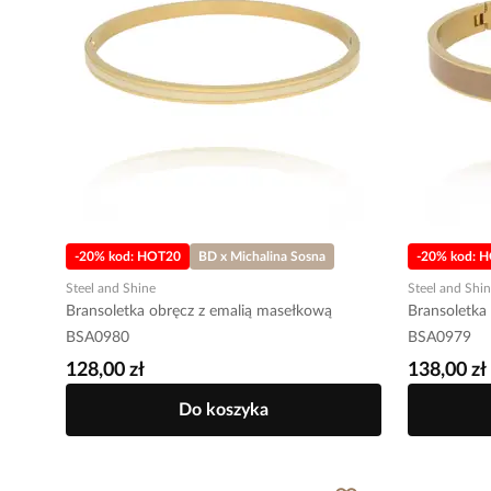
-20% kod: HOT20
BD x Michalina Sosna
-20% kod: 
Steel and Shine
Steel and Shi
Bransoletka obręcz z emalią masełkową
Bransoletka
BSA0980
BSA0979
128,00 zł
138,00 zł
Do koszyka