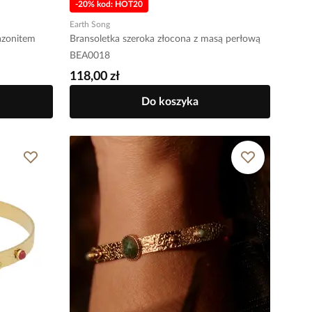
-20% kod: HOT20
Earth Song
azonitem
Bransoletka szeroka złocona z masą perłową
BEA0018
118,00 zł
Do koszyka