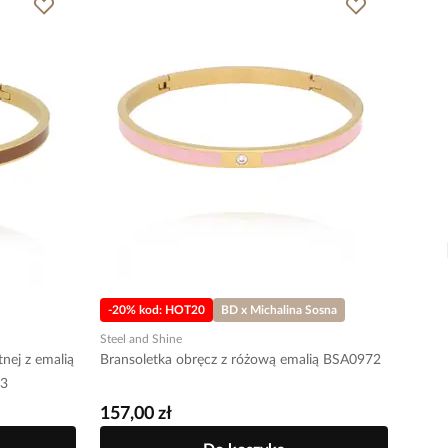
-20% kod: HOT20
BD x Michalina Sosna
Steel and Shine
tnej z emalią
Bransoletka obręcz z różową emalią BSA0972
73
157,00 zł