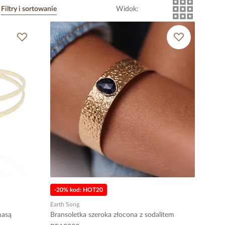
Filtry i sortowanie
Widok
:
-20% kod: HOT20
Earth Song
masą
Bransoletka szeroka złocona z sodalitem