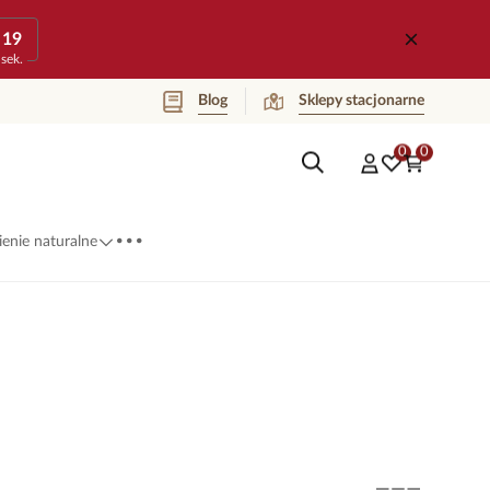
19
sek.
Blog
Sklepy stacjonarne
0
0
...
enie naturalne