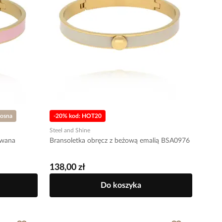
Sosna
-20% kod: HOT20
Steel and Shine
owana
Bransoletka obręcz z beżową emalią BSA0976
138,00 zł
Do koszyka