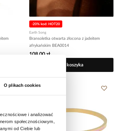
-20% kod: HOT20
Earth Song
eitem
Bransoletka otwarta złocona z jadeitem
afrykańskim BEA0014
108,00 zł
Do koszyka
O plikach cookies
ołecznościowe i analizować
artnerom społecznościowym,
anymi od Ciebie lub