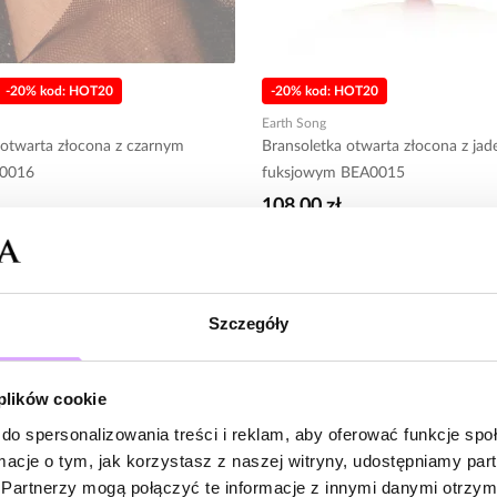
-20% kod: HOT20
-20% kod: HOT20
Earth Song
 otwarta złocona z czarnym
Bransoletka otwarta złocona z jad
A0016
fuksjowym BEA0015
108,00 zł
Do koszyka
Do koszyka
Szczegóły
 plików cookie
do spersonalizowania treści i reklam, aby oferować funkcje sp
ormacje o tym, jak korzystasz z naszej witryny, udostępniamy p
Partnerzy mogą połączyć te informacje z innymi danymi otrzym