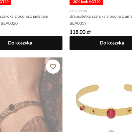
HOT20
-20% kod: HOT20
Earth Song
szeroka złocona z jadeitem
Bransoletka szeroka złocona z am
m BEA0020
BEA0019
118,00 zł
Do koszyka
Do koszyka