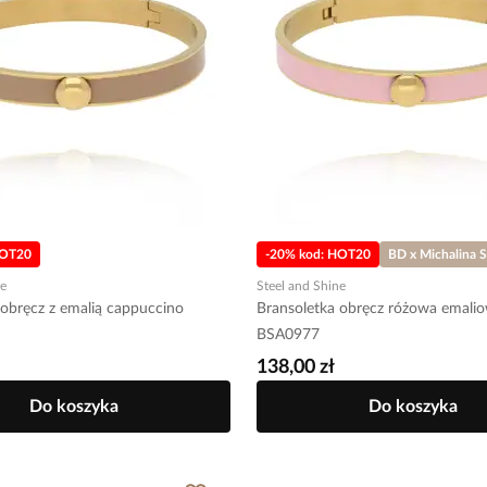
HOT20
-20% kod: HOT20
BD x Michalina 
ne
Steel and Shine
 obręcz z emalią cappuccino
Bransoletka obręcz różowa emali
BSA0977
138,00 zł
Do koszyka
Do koszyka