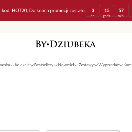
 kod: HOT20, Do końca promocji zostało:
3
15
57
dni
godz.
min.
 męska
Kolekcje
Bestsellery
Nowości
Zestawy
Wyprzedaż
Kami