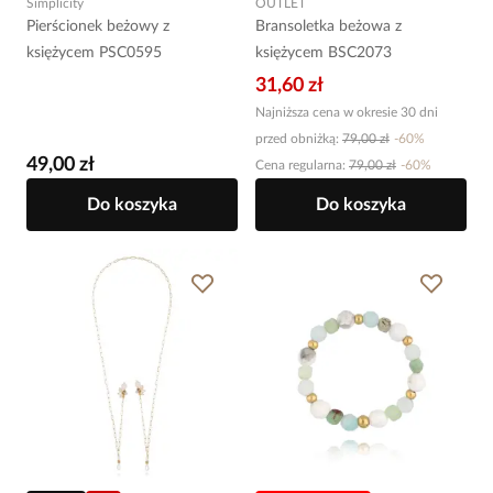
Simplicity
OUTLET
Pierścionek beżowy z
Bransoletka beżowa z
księżycem PSC0595
księżycem BSC2073
31,60 zł
Najniższa cena w okresie 30 dni
przed obniżką:
79,00 zł
-
60
%
49,00 zł
Cena regularna
:
79,00 zł
-
60
%
Do koszyka
Do koszyka