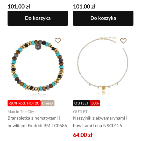
101,00 zł
101,00 zł
Do koszyka
Do koszyka
-20% kod: HOT20
Unisex
OUTLET
50
%
Man In The City
OUTLET
Bransoletka z hematytami i
Naszyjnik z akwamarynami i
howlitami Eindridi BMITC0586
howlitami Lena NSC0125
64,00 zł