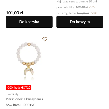
Najniższa cena w okresie 30 dni
przed obniżką:
102,40 zł
-
38
%
101,00 zł
Cena regularna
:
128,00 zł
-
50
%
Do koszyka
Do koszyka
-20% kod: HOT20
Simplicity
Pierścionek z księżycem i
howlitami PSC0190