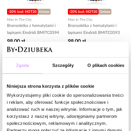
-20% kod: HOT20
Unisex
-20% kod: HOT20
Unisex
Man In The City
Man In The City
Bransoletka z hematytami i
Bransoletka z hematytami i
lapisami Eindridi BMITC0594
lapisami Eindridi BMITC0593
98,00 zł
98,00 zł
Do koszyka
Do koszyka
Zgoda
Szczegóły
O plikach cookies
Niniejsza strona korzysta z plików cookie
Wykorzystujemy pliki cookie do spersonalizowania treści
i reklam, aby oferować funkcje społecznościowe i
analizować ruch w naszej witrynie. Informacje o tym, jak
korzystasz z naszej witryny, udostępniamy partnerom
społecznościowym, reklamowym i analitycznym.
Partnerzy mogą połączyć te informacje z innymi danymi