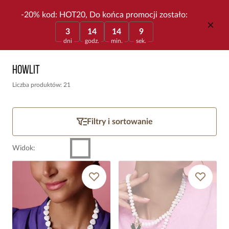
-20% kod: HOT20, Do końca promocji zostało:
3
14
14
9
dni
godz.
min.
sek.
Howlit
Liczba produktów: 21
Filtry i sortowanie
Widok
: