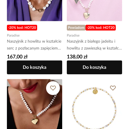
-20% kod: HOT20
Powiadom
-20% kod: HOT20
Paradise
Paradise
Naszyjnik z howlitu w kształcie
Naszyjnik z białego jadeitu i
serc z pozłacanym zapięciem
howlitu z zawieszką w kształcie
NPA1601
serca NPA1599
167,00 zł
138,00 zł
Do koszyka
Do koszyka