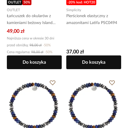
OUTLET
50
%
-20% kod: HOT20
OUTLET
Simplicity
Łańcuszek do okularów z
Pierścionek elastyczny z
kamieniami beżowy Island
amazonitami Latifa PSC0494
Elegance NPA1267
49,00 zł
Najniższa cena w okresie 30 dni
przed obniżką:
98,00 zł
-
50
%
37,00 zł
Cena regularna
:
98,00 zł
-
50
%
Do koszyka
Do koszyka