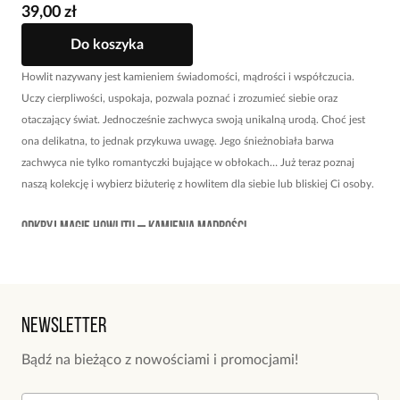
39,00 zł
Do koszyka
Howlit nazywany jest kamieniem świadomości, mądrości i współczucia.
Uczy cierpliwości, uspokaja, pozwala poznać i zrozumieć siebie oraz
otaczający świat. Jednocześnie zachwyca swoją unikalną urodą. Choć jest
ona delikatna, to jednak przykuwa uwagę. Jego śnieżnobiała barwa
zachwyca nie tylko romantyczki bujające w obłokach… Już teraz poznaj
naszą kolekcję i wybierz biżuterię z howlitem dla siebie lub bliskiej Ci osoby.
Odkryj magię howlitu – kamienia mądrości
Howlit to kamień mądrości, dzięki któremu możemy poznać samych siebie,
otaczający nas świat i ludzi. Ale to niejedyna jego zaleta. Kamień ten
skutecznie łagodzi stres, niweluje niepokój i napięcie – jest idealny dla osób,
Newsletter
które potrzebują ukojenia, jasności umysłu i stabilności emocjonalnej.
Bądź na bieżąco z nowościami i promocjami!
Ten piękny kamień „uczy” też cierpliwości, wyrozumiałości i pozytywnego