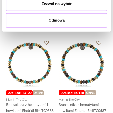
Bransoletka z hematytami i
Bransoletka z hematytami i
Zezwól na wybór
jaspisami Eindridi BMITC0590
jaspisami Eindridi BMITC0589
98,00 zł
98,00 zł
Odmowa
Do koszyka
Do koszyka
-20% kod: HOT20
Unisex
-20% kod: HOT20
Unisex
Man In The City
Man In The City
Bransoletka z hematytami i
Bransoletka z hematytami i
howlitami Eindridi BMITC0588
howlitami Eindridi BMITC0587