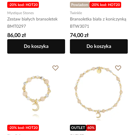
-20% kod: HOT20
Powiadom
-20% kod: HOT20
Mystique Stones
Twinkle
Zestaw białych bransoletek
Bransoletka biała z koniczynką
BMT0297
BTW3071
86,00 zł
74,00 zł
Do koszyka
Do koszyka
-20% kod: HOT20
OUTLET
60
%