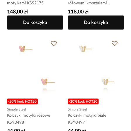
motylkami KSS2175
różowymi kryształami
KLU0162
148,00 zł
118,00 zł
Do koszyka
Do koszyka
-20% kod: HOT20
-20% kod: HOT20
Simple Steel
Simple Steel
Kolczyki motylki różowe
Kolczyki motylki białe
KSY0498
KSY0497