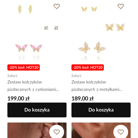
-20% kod: HOT20
-20% kod: HOT20
Select
Select
Zestaw kolczyków
Zestaw kolczyków
pozłacanych z cyrkoniami
pozłacanych z motylkami
KLT0040
KLT0022
199,00 zł
189,00 zł
Do koszyka
Do koszyka