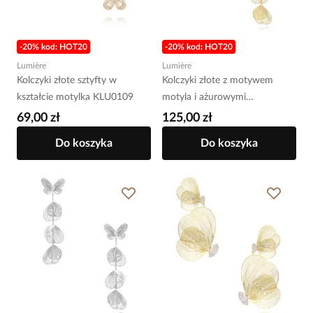
-20% kod: HOT20
-20% kod: HOT20
Lumière
Lumière
Kolczyki złote sztyfty w
Kolczyki złote z motywem
kształcie motylka KLU0109
motyla i ażurowymi
elementami KLU0100
69,00 zł
125,00 zł
Do koszyka
Do koszyka