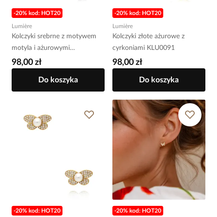
-20% kod: HOT20
-20% kod: HOT20
Lumière
Lumière
Kolczyki srebrne z motywem
Kolczyki złote ażurowe z
motyla i ażurowymi
cyrkoniami KLU0091
elementami KLU0096
98,00 zł
98,00 zł
Do koszyka
Do koszyka
-20% kod: HOT20
-20% kod: HOT20