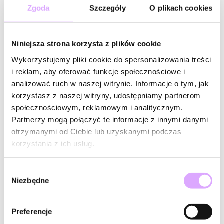
Zgoda
Szczegóły
O plikach cookies
Niniejsza strona korzysta z plików cookie
Wykorzystujemy pliki cookie do spersonalizowania treści
i reklam, aby oferować funkcje społecznościowe i
analizować ruch w naszej witrynie. Informacje o tym, jak
korzystasz z naszej witryny, udostępniamy partnerom
społecznościowym, reklamowym i analitycznym.
Partnerzy mogą połączyć te informacje z innymi danymi
otrzymanymi od Ciebie lub uzyskanymi podczas
-20% kod: HOT20
-20% kod: HOT20
korzystania z ich usług.
Simple Steel
Simple Steel
Kolczyki motylki błękitne
Kolczyki motylki jasnoróżowe
KSY0494
KSY0493
Wybór
Niezbędne
zgody
44,00 zł
44,00 zł
Do koszyka
Do koszyka
Preferencje