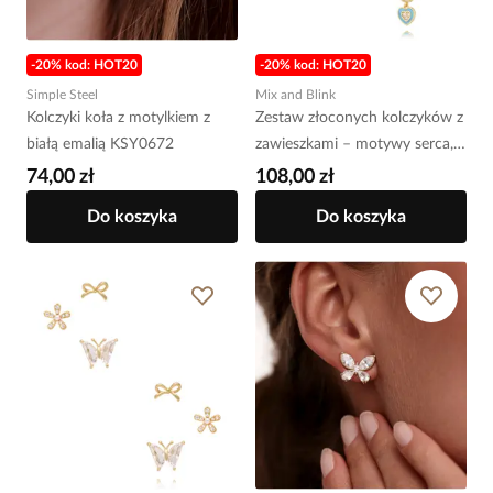
-20% kod: HOT20
-20% kod: HOT20
Simple Steel
Mix and Blink
Kolczyki koła z motylkiem z
Zestaw złoconych kolczyków z
białą emalią KSY0672
zawieszkami – motywy serca,
motyla i symboli KMB0069
74,00 zł
108,00 zł
Do koszyka
Do koszyka