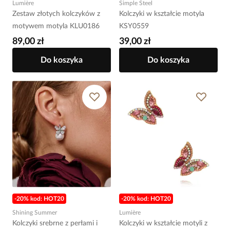
Lumière
Simple Steel
Zestaw złotych kolczyków z
Kolczyki w kształcie motyla
motywem motyla KLU0186
KSY0559
89,00 zł
39,00 zł
Do koszyka
Do koszyka
-20% kod: HOT20
-20% kod: HOT20
Shining Summer
Lumière
Kolczyki srebrne z perłami i
Kolczyki w kształcie motyli z