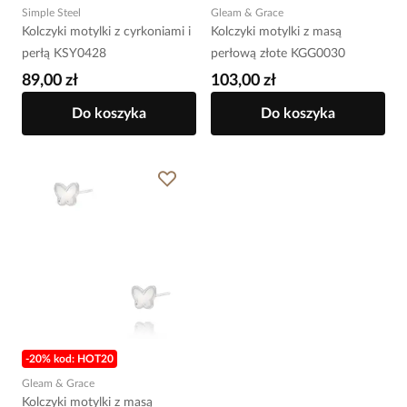
Simple Steel
Gleam & Grace
Kolczyki motylki z cyrkoniami i
Kolczyki motylki z masą
perłą KSY0428
perłową złote KGG0030
89,00 zł
103,00 zł
Do koszyka
Do koszyka
-20% kod: HOT20
Gleam & Grace
Kolczyki motylki z masą