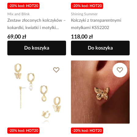
-20% kod: HOT20
-20% kod: HOT20
Mix and Blink
Shining Summer
Zestaw złoconych kolczyków –
Kolczyki z transparentnymi
kokardki, kwiatki i motylki
motylkami KSS2202
KMB0010
69,00 zł
118,00 zł
Do koszyka
Do koszyka
-20% kod: HOT20
-20% kod: HOT20