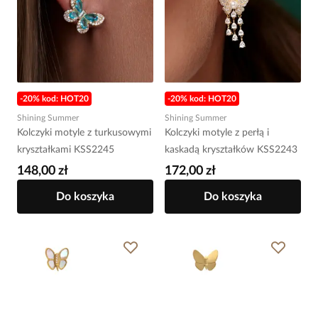
-20% kod: HOT20
-20% kod: HOT20
Shining Summer
Shining Summer
Kolczyki motyle z turkusowymi
Kolczyki motyle z perłą i
kryształkami KSS2245
kaskadą kryształków KSS2243
148,00 zł
172,00 zł
Do koszyka
Do koszyka