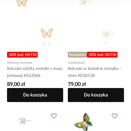
-20% kod: HOT20
Powiadom
-20% kod: HOT20
Shining Summer
Candyland
Kolczyki sztyfty motylki z masy
Kolczyki w kształcie motylka –
perłowej KSS2066
złote KCA0138
89,00 zł
79,00 zł
Do koszyka
Do koszyka