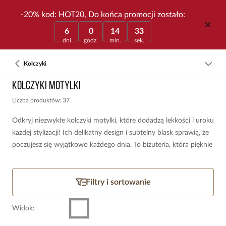
-20% kod: HOT20, Do końca promocji zostało:
6
0
14
33
dni
godz.
min.
sek.
Kolczyki
Kolczyki motylki
Liczba produktów: 37
Odkryj niezwykłe kolczyki motylki, które dodadzą lekkości i uroku
każdej stylizacji! Ich delikatny design i subtelny blask sprawią, że
poczujesz się wyjątkowo każdego dnia. To biżuteria, która pięknie
podkreśli Twój styl i doda mu odrobiny magii – sprawdź naszą
kolekcję i znajdź model idealny dla siebie.
Filtry i sortowanie
Widok
: