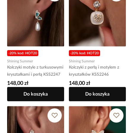
-20% kod: HOT20
-20% kod: HOT20
Shining Summer
Shining Summer
Kolczyki motyle z turkusowymi
Kolczyki z perłą i motylem z
kryształkami i perłą KSS2247
kryształków KSS2246
148,00 zł
148,00 zł
Do koszyka
Do koszyka