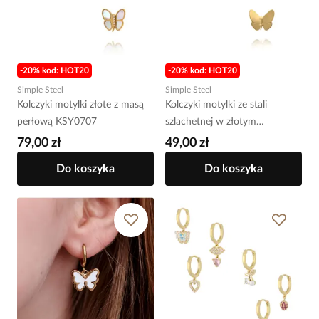
-20% kod: HOT20
-20% kod: HOT20
Simple Steel
Simple Steel
Kolczyki motylki złote z masą
Kolczyki motylki ze stali
perłową KSY0707
szlachetnej w złotym
wykończeniu KSY0698
79,00 zł
49,00 zł
Do koszyka
Do koszyka