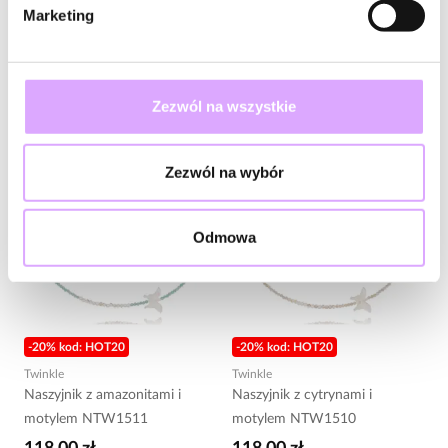
motylkiem NPA1453
motylem NTW1512
Marketing
118,00 zł
118,00 zł
Do koszyka
Do koszyka
Zezwól na wszystkie
Zezwól na wybór
Odmowa
-20% kod: HOT20
-20% kod: HOT20
Twinkle
Twinkle
Naszyjnik z amazonitami i
Naszyjnik z cytrynami i
motylem NTW1511
motylem NTW1510