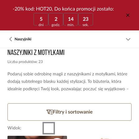
-20% kod: HOT20, Do końca promocji zostało:
5
2
14
23
dni
godz.
min.
sek.
Naszyjniki
Naszyjniki z motylkami
Liczba produktów: 23
Podaruj sobie odrobinę magii z naszyjnikami z motylkami, które
dodają subtelnego blasku każdej stylizacji. To biżuteria, która
idealnie podkręci Twój look, pozwalając poczuć się wyjątkowo –
zarówno na co dzień, jak i przy większych wyjściach. Odkryj
naszą kolekcję i znajdź model, który wyrazi Twój charakter albo
stanie się prezentem pełnym symboliki.
Filtry i sortowanie
Widok
: