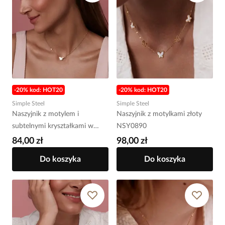
-20% kod: HOT20
-20% kod: HOT20
Simple Steel
Simple Steel
Naszyjnik z motylem i
Naszyjnik z motylkami złoty
subtelnymi kryształkami w
NSY0890
złotym wykończeniu NSY0906
84,00 zł
98,00 zł
Do koszyka
Do koszyka