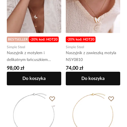
BESTSELLER
-20% kod: HOT20
-20% kod: HOT20
Simple Steel
Simple Steel
Naszyjnik z motylem i
Naszyjnik z zawieszką motyla
delikatnym łańcuszkiem
NSY0810
NSY0877
98,00 zł
74,00 zł
Do koszyka
Do koszyka