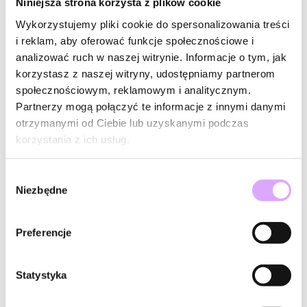
Niniejsza strona korzysta z plików cookie
Twinkle
Twinkle
Naszyjnik z różowych kamieni
Naszyjnik z czarnych
Wykorzystujemy pliki cookie do spersonalizowania treści
naturalnych z motylkiem
turmalinów i motylkiem
i reklam, aby oferować funkcje społecznościowe i
NTW1612
NTW1522
128,00 zł
118,00 zł
analizować ruch w naszej witrynie. Informacje o tym, jak
korzystasz z naszej witryny, udostępniamy partnerom
Do koszyka
Do koszyka
społecznościowym, reklamowym i analitycznym.
Partnerzy mogą połączyć te informacje z innymi danymi
otrzymanymi od Ciebie lub uzyskanymi podczas
korzystania z ich usług.
Wybór
Niezbędne
zgody
Preferencje
-20% kod: HOT20
-20% kod: HOT20
Statystyka
Paradise
Twinkle
Naszyjnik z białą muszlą i
Naszyjnik z akwamarynami i