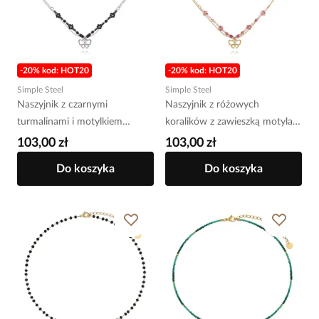
-20% kod: HOT20
-20% kod: HOT20
Simple Steel
Simple Steel
Naszyjnik z czarnymi
Naszyjnik z różowych
turmalinami i motylkiem
koralików z zawieszką motyla
NSY0754
NSY0736
103,00 zł
103,00 zł
Do koszyka
Do koszyka