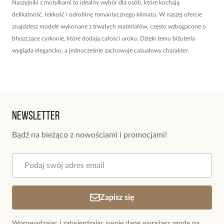
Naszyjniki z motylkami to idealny wybór dla osób, które kochają
delikatność, lekkość i odrobinę romantycznego klimatu. W naszej ofercie
znajdziesz modele wykonane z trwałych materiałów, często wzbogacone o
błyszczące cyrkonie, które dodają całości uroku. Dzięki temu biżuteria
wygląda elegancko, a jednocześnie zachowuje casualowy charakter.
Łączymy klasyczne formy z nowoczesnym designem – tak, aby naszyjniki
świetnie prezentowały się w stylizacjach codziennych, ale też bardziej
szykownych. Motyw motyla inspiruje wolnością i lekkością, dlatego świetnie
sprawdzi się u osób, które lubią ozdoby z nutką symboliki.
Newsletter
Bądź na bieżąco z nowościami i promocjami!
Do wyboru masz różne kształty i wykończenia, które łatwo dopasujesz do
innych elementów swojej biżuterii. Dzięki temu możesz tworzyć własne,
wyjątkowe kompozycje i podkreślić swoją osobowość dodatkiem, który
nigdy nie wyjdzie z mody.
Srebrny naszyjnik z motylkiem – wyjątkowy styl dla każdej
Zapisz się
kobiety
Wprowadzając i zatwierdzając swoje dane wyrażasz zgodę na