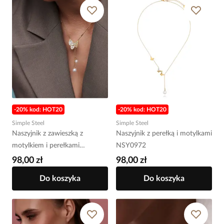
-20% kod: HOT20
-20% kod: HOT20
Simple Steel
Simple Steel
Naszyjnik z zawieszką z
Naszyjnik z perełką i motylkami
motylkiem i perełkami
NSY0972
NSY0978
98,00 zł
98,00 zł
Do koszyka
Do koszyka