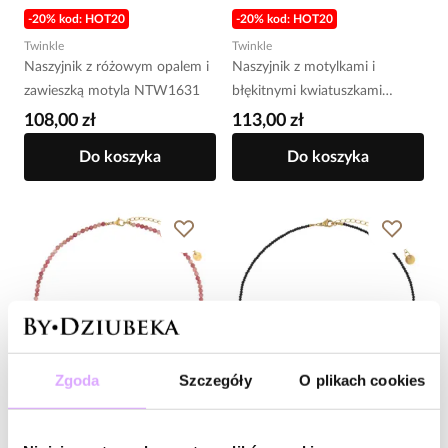
-20% kod: HOT20
-20% kod: HOT20
Twinkle
Twinkle
Naszyjnik z różowym opalem i
Naszyjnik z motylkami i
zawieszką motyla NTW1631
błękitnymi kwiatuszkami
NTW1616
108,00 zł
113,00 zł
Do koszyka
Do koszyka
Zgoda
Szczegóły
O plikach cookies
-20% kod: HOT20
-20% kod: HOT20