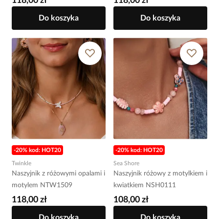
118,00 zł
118,00 zł
Do koszyka
Do koszyka
-20% kod: HOT20
-20% kod: HOT20
Twinkle
Sea Shore
Naszyjnik z różowymi opalami i
Naszyjnik różowy z motylkiem i
motylem NTW1509
kwiatkiem NSH0111
118,00 zł
108,00 zł
Do koszyka
Do koszyka