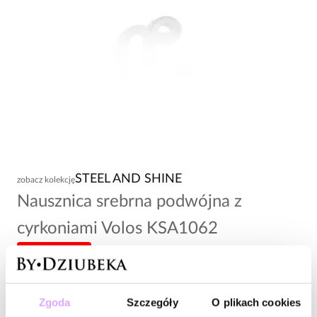
STEEL AND SHINE
zobacz kolekcję
Nausznica srebrna podwójna z
cyrkoniami Volos KSA1062
-20% kod: HOT20
89,00 zł
Zgoda
Szczegóły
O plikach cookies
Wysyłka w 1 dzień roboczy