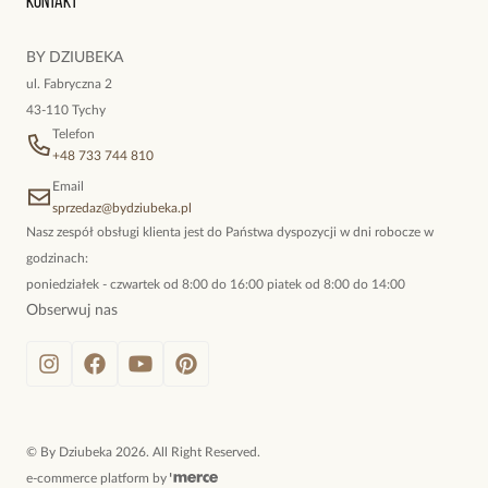
Kontakt
kokieteryjne wisiory, eleganckie broszki. Biżuteria, którą cechuje
niewymuszona elegancja; idealna do pracy, do noszenia na co
BY DZIUBEKA
dzień, ale również na wieczorne wyjścia. To oferta marki By
ul. Fabryczna 2
Dziubeka.
43-110 Tychy
Telefon
+48 733 744 810
Email
sprzedaz@bydziubeka.pl
Nasz zespół obsługi klienta jest do Państwa dyspozycji w dni robocze w
godzinach:
poniedziałek - czwartek od 8:00 do 16:00 piatek od 8:00 do 14:00
Obserwuj nas
©
By Dziubeka
2026
. All Right Reserved.
e-commerce platform by