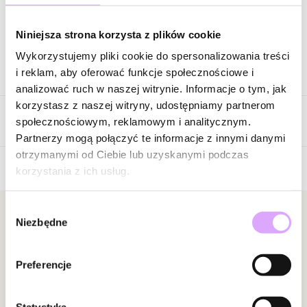
Zapytaj o produkt
Niniejsza strona korzysta z plików cookie
Wykorzystujemy pliki cookie do spersonalizowania treści
Opis produktu
i reklam, aby oferować funkcje społecznościowe i
analizować ruch w naszej witrynie. Informacje o tym, jak
Surowiec: stal szlachetna.
korzystasz z naszej witryny, udostępniamy partnerom
Opinie
Kolor surowca: srebrny.
społecznościowym, reklamowym i analitycznym.
Wielkość nausznicy: 0,82 cm x 1,37 cm.
Partnerzy mogą połączyć te informacje z innymi danymi
Cena dotyczy 1 sztuki.
otrzymanymi od Ciebie lub uzyskanymi podczas
korzystania z ich usług.
5
Zobacz inne produkty z kolekcji Steel and Shine
/
5
Wybór
5
2
Newsletter
Niezbędne
zgody
4
0
3
0
Bądź na bieżąco z nowościami i promocjami!
2
0
Preferencje
1
0
Statystyka