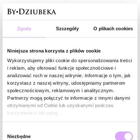
Powiadom mnie o dostępności mailem.
Zgoda
Szczegóły
O plikach cookies
Twój adres email
Powiadom o dostępności
Niniejsza strona korzysta z plików cookie
Wykorzystujemy pliki cookie do spersonalizowania treści
i reklam, aby oferować funkcje społecznościowe i
analizować ruch w naszej witrynie. Informacje o tym, jak
Zapytaj o produkt
korzystasz z naszej witryny, udostępniamy partnerom
społecznościowym, reklamowym i analitycznym.
Partnerzy mogą połączyć te informacje z innymi danymi
Opis produktu
otrzymanymi od Ciebie lub uzyskanymi podczas
korzystania z ich usług.
Surowiec: stal szlachetna.
Opinie
Kolor surowca: złoty.
Wybór
Cyrkonie: transparentne.
Niezbędne
zgody
Wielkość: 1,43 cm x 0,23 cm.