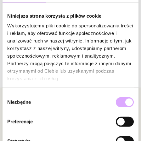
Zapytaj o produkt
Niniejsza strona korzysta z plików cookie
Wykorzystujemy pliki cookie do spersonalizowania treści
Opis produktu
i reklam, aby oferować funkcje społecznościowe i
analizować ruch w naszej witrynie. Informacje o tym, jak
Surowiec: stal szlachetna.
korzystasz z naszej witryny, udostępniamy partnerom
Opinie
Kolor surowca: złoty.
społecznościowym, reklamowym i analitycznym.
Wielkość: 1,42 cm.
Partnerzy mogą połączyć te informacje z innymi danymi
Szerokość: 0,73 cm.
otrzymanymi od Ciebie lub uzyskanymi podczas
Wielkość otworu: 0,43 cm.
korzystania z ich usług.
5
Cyrkonie: czarne.
/
5
Wybór
5
3
Zobacz inne produkty z kolekcji Steel and Shine
Newsletter
Niezbędne
zgody
4
0
3
0
Bądź na bieżąco z nowościami i promocjami!
2
0
Preferencje
1
0
Statystyka